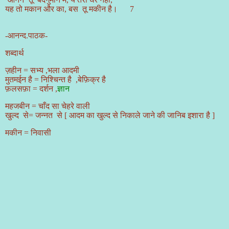
यह तो मकान और का
,
बस
तू मकीन है। 7
-
आनन्द.पाठक-
शब्दार्थ
ज़हीन = सभ्य
,
भला आदमी
मुतमईन है = निश्चिन्त है
,
बेफ़िक्र है
फ़लसफ़ा = दर्शन
,
ज्ञान
महजबीन = चाँद सा चेहरे वाली
खुल्द
से= जन्नत
से [ आदम का खुल्द से निकाले जाने की जानिब इशारा है ]
मकीन = निवासी