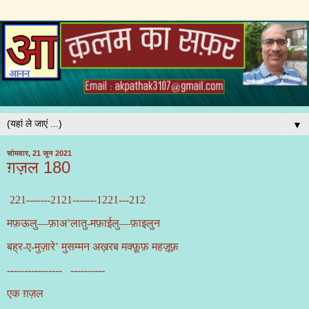
▼
सोमवार, 21 जून 2021
ग़ज़ल 180
221--
-----
2121--
-----1
221---212
मफ़ऊलु—फ़ाअ’लातु-मफ़ाईलु—फ़ाइलुन
बह्र-ए-मुज़ारे’ मुसम्मन अख़रब मक्फ़ूफ़ महज़ूफ़
---------------- ----------
एक ग़ज़ल