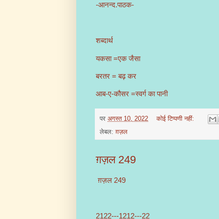
-आनन्द.पाठक-
शब्दार्थ
यकसा =एक जैसा
बरतर = बढ़ कर
आब-ए-कौसर =स्वर्ग का पानी
पर
अगस्त 10, 2022
कोई टिप्पणी नहीं:
लेबल:
ग़ज़ल
ग़ज़ल 249
ग़ज़ल 249
2122---1212---22