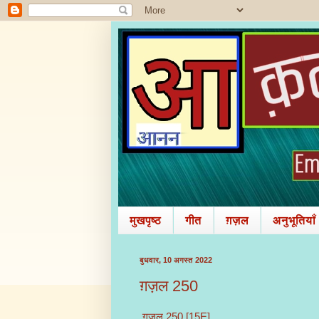
मुखपृष्ठ
गीत
ग़ज़ल
अनुभूतियाँ
बुधवार, 10 अगस्त 2022
ग़ज़ल 250
ग़ज़ल 250 [15E]