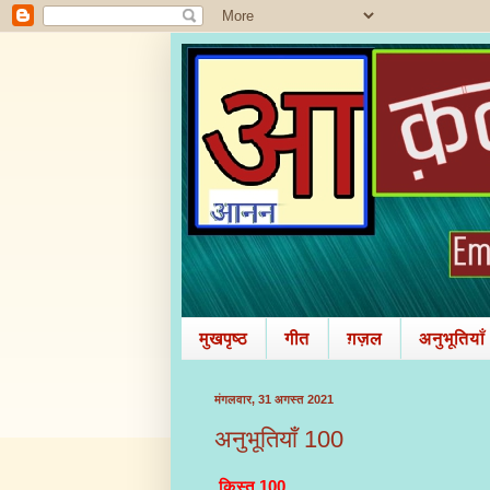
मुखपृष्ठ
गीत
ग़ज़ल
अनुभूतियाँ
मंगलवार, 31 अगस्त 2021
अनुभूतियाँ 100
क़िस्त 100