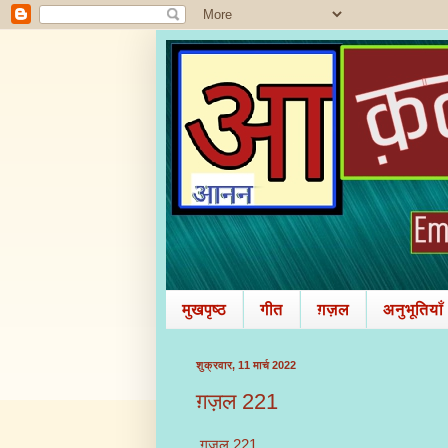
मुखपृष्ठ
गीत
ग़ज़ल
अनुभूतियाँ
शुक्रवार, 11 मार्च 2022
ग़ज़ल 221
ग़ज़ल 221