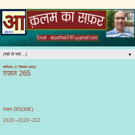
▼
शनिवार, 17 सितंबर 2022
ग़ज़ल 265
ग़ज़ल 265(30E)
2122---2122--212