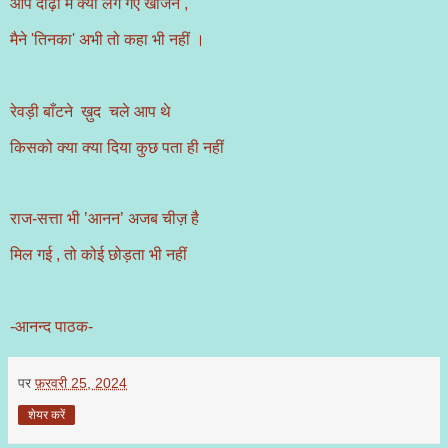
आप दाढ़ी मे क्या लग गए खोजने ,
मैने 'तिनका' अभी तो कहा भी नहीं ।
रेवड़ी बाँटने ख़ुद चले आप थे
किसको क्या क्या दिया कुछ पता ही नहीं
राज-सत्ता भी ’आनन’ अजब चीज़ है
मिल गई , तो कोई छोड़ता भी नहीं
-आनन्द पाठक-
पर
फ़रवरी 25, 2024
शेयर करें