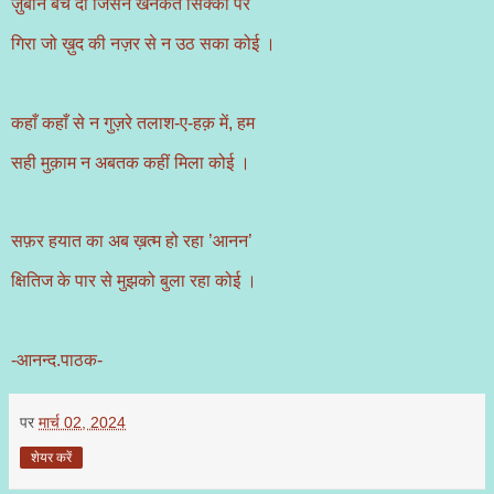
ज़ुबान बेच दी जिसने खनकते सिक्कों पर
गिरा जो ख़ुद की नज़र से न उठ सका कोई ।
कहाँ कहाँ से न गुज़रे तलाश-ए-हक़ में, हम
सही मुक़ाम न अबतक कहीं मिला कोई ।
सफ़र हयात का अब ख़त्म हो रहा ’आनन’
क्षितिज के पार से मुझको बुला रहा कोई ।
-आनन्द.पाठक-
पर
मार्च 02, 2024
शेयर करें