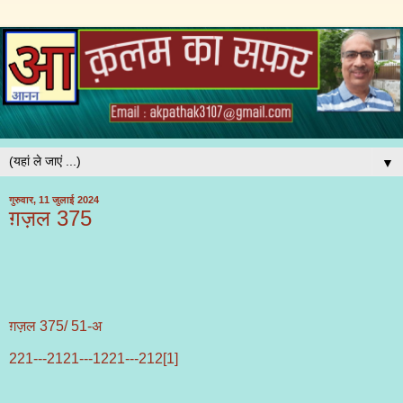
▼
गुरुवार, 11 जुलाई 2024
ग़ज़ल 375
ग़ज़ल 375/ 51-अ
221---2121---1221---212[1]