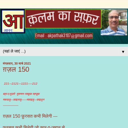
▼
मंगलवार, 30 मार्च 2021
ग़ज़ल 150
221---2121---1221-----212
बह्र-ए-मुज़ारे मुसम्मन मक्फ़ूफ़ मह्ज़ूफ़
मफ़ऊलु---फ़ाइलातु------मफ़ाइलु---फ़ाइलुन
------------------
ग़ज़ल 150 फ़ुरसत कभी मिलेगी ---
फ़ुरसत कभी मिलेगी जो कार-ए-ज़हान से ,