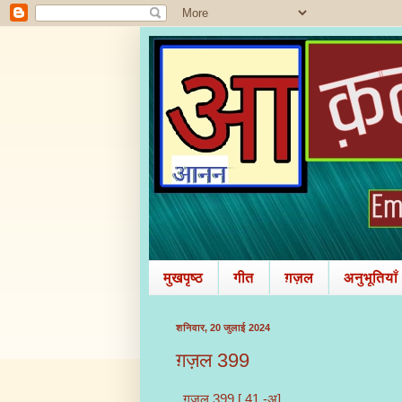
मुखपृष्ठ
गीत
ग़ज़ल
अनुभूतियाँ
शनिवार, 20 जुलाई 2024
ग़ज़ल 399
ग़ज़ल 399 [ 41 -अ]